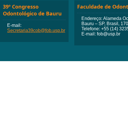
39º Congresso
Faculdade de Odont
Odontológico de Bauru
Endereço: Alameda Octá
Bauru – SP, Brasil, 17
E-mail:
Telefone: +55 (14) 32
Secretaria39cob@fob.usp.br
E-mail: fob@usp.br