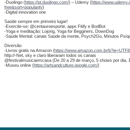
-Duolingo (
https://pt.duolingo.com/
) – Udemy (
https://www.udemy.
free&sort=popularity
)
-Digital innovation one
Saúde sempre em primeiro lugar!
-Exercite-se: @centauroesporte, apps Fitify e BodBot
-Yoga e meditação: Lojong, Yoga for Begginers, DownDog
-Saúde Mental: canais Saúde da mente, Psych2Go, Minutos Psíq
Diversão
-Livros gratis na Amazon (
https://www.amazon.com.br/b?ie=UTF
http://-Net, sky e claro liberaram todos os canais
@festivalmusicaemcasa (De 20 a 29 de março, 5 shows por dia, 1
-Museu online (
https://artsandculture.google.com/
)