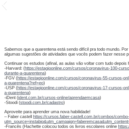
Sabemos que a quarentena está sendo difícil pra todo mundo. Por
algumas sugestões de atividades que vocês podem fazer nesse pe
Continuar os estudos (afinal, as aulas vão voltar com tudo depois
-Harvard: (
https://estagioonline.com/cursos/coronavirus-100-curso
durante-a-quarentena
)
-FGV (
https://estagioonline.com/cursos/coronavirus-55-cursos-onli
a-quarentena?ref=eo
)
-USP (
https://estagioonline.com/cursos/coronavirus-17-cursos-onl
a-quarentena
)
-iDent (
ident.com.br/cursos-online/aprendaemcasa
)
-Stoodi (
stoodi.com.br/cadastro
)
Aproveite para aprender uma nova habilidade!
– Faber castell
https://cursos.faber-castell.com.br/combos/com
utm_source=instabio&utm_campaign=faberemcasa&utm_content=
-Francês (Hachette colocou todos os livros escolares online
https