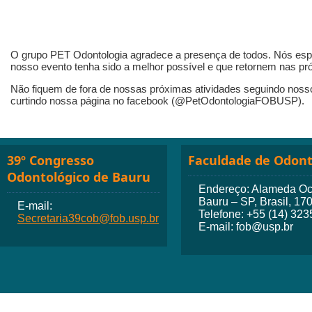
O grupo PET Odontologia agradece a presença de todos. Nós es
nosso evento tenha sido a melhor possível e que retornem nas pr
Não fiquem de fora de nossas próximas atividades seguindo nosso
curtindo nossa página no facebook (@PetOdontologiaFOBUSP).
39º Congresso
Faculdade de Odont
Odontológico de Bauru
Endereço: Alameda Octá
Bauru – SP, Brasil, 17
E-mail:
Telefone: +55 (14) 32
Secretaria39cob@fob.usp.br
E-mail: fob@usp.br