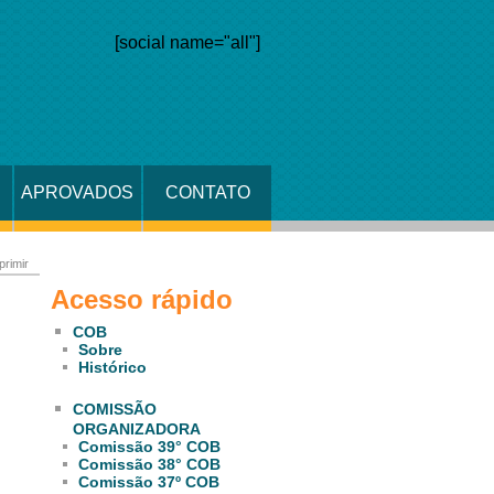
[social name="all"]
APROVADOS
CONTATO
primir
Acesso rápido
COB
Sobre
Histórico
COMISSÃO
ORGANIZADORA
Comissão 39° COB
Comissão 38° COB
Comissão 37º COB