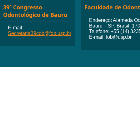
39º Congresso
Faculdade de Odont
Odontológico de Bauru
Endereço: Alameda Octá
Bauru – SP, Brasil, 17
E-mail:
Telefone: +55 (14) 32
Secretaria39cob@fob.usp.br
E-mail: fob@usp.br