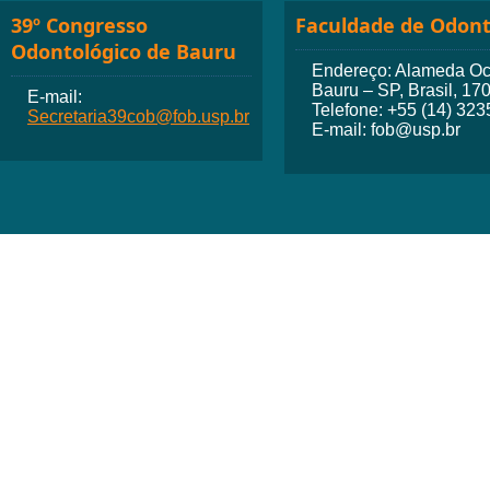
39º Congresso
Faculdade de Odont
Odontológico de Bauru
Endereço: Alameda Octá
Bauru – SP, Brasil, 17
E-mail:
Telefone: +55 (14) 32
Secretaria39cob@fob.usp.br
E-mail: fob@usp.br