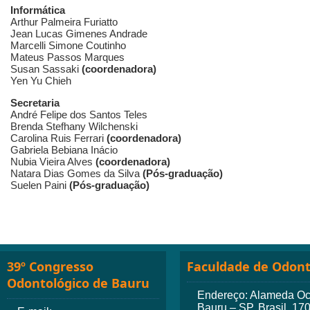
Informática
Arthur Palmeira Furiatto
Jean Lucas Gimenes Andrade
Marcelli Simone Coutinho
Mateus Passos Marques
Susan Sassaki
(coordenadora)
Yen Yu Chieh
Secretaria
André Felipe dos Santos Teles
Brenda Stefhany Wilchenski
Carolina Ruis Ferrari
(coordenadora)
Gabriela Bebiana Inácio
Nubia Vieira Alves
(coordenadora)
Natara Dias Gomes da Silva
(Pós-graduação)
Suelen Paini
(Pós-graduação)
39º Congresso
Faculdade de Odont
Odontológico de Bauru
Endereço: Alameda Octá
Bauru – SP, Brasil, 17