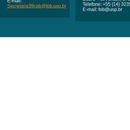
E-mail:
Telefone: +55 (14) 32
Secretaria39cob@fob.usp.br
E-mail: fob@usp.br