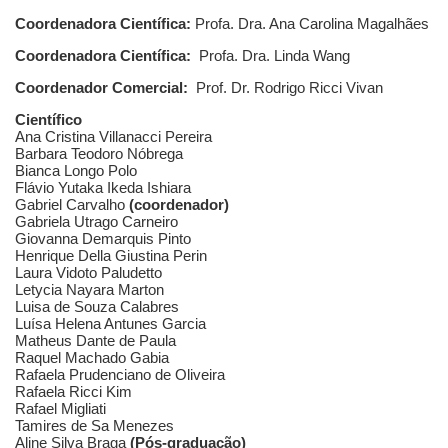
Coordenadora Científica:
Profa. Dra. Ana Carolina Magalhães
Coordenadora Científica:
Profa. Dra. Linda Wang
Coordenador Comercial:
Prof. Dr. Rodrigo Ricci Vivan
Científico
Ana Cristina Villanacci Pereira
Barbara Teodoro Nóbrega
Bianca Longo Polo
Flávio Yutaka Ikeda Ishiara
Gabriel Carvalho
(coordenador)
Gabriela Utrago Carneiro
Giovanna Demarquis Pinto
Henrique Della Giustina Perin
Laura Vidoto Paludetto
Letycia Nayara Marton
Luisa de Souza Calabres
Luísa Helena Antunes Garcia
Matheus Dante de Paula
Raquel Machado Gabia
Rafaela Prudenciano de Oliveira
Rafaela Ricci Kim
Rafael Migliati
Tamires de Sa Menezes
Aline Silva Braga
(Pós-graduação)