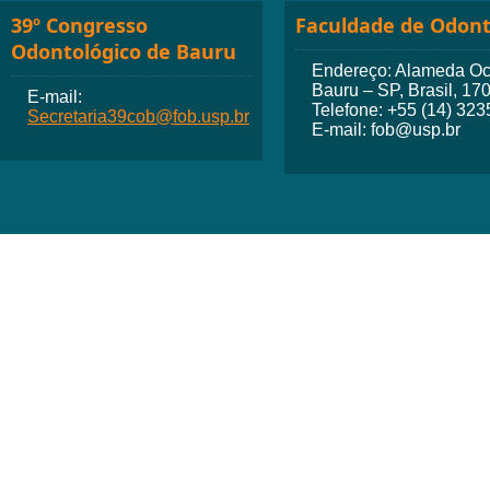
39º Congresso
Faculdade de Odont
Odontológico de Bauru
Endereço: Alameda Octá
Bauru – SP, Brasil, 17
E-mail:
Telefone: +55 (14) 32
Secretaria39cob@fob.usp.br
E-mail: fob@usp.br