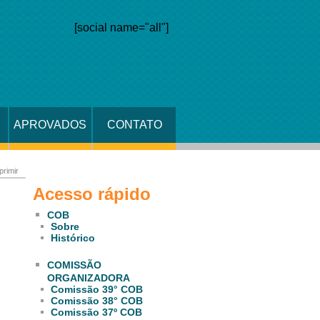
[social name="all"]
APROVADOS
CONTATO
primir
Acesso rápido
COB
Sobre
Histórico
COMISSÃO
ORGANIZADORA
Comissão 39° COB
Comissão 38° COB
Comissão 37º COB